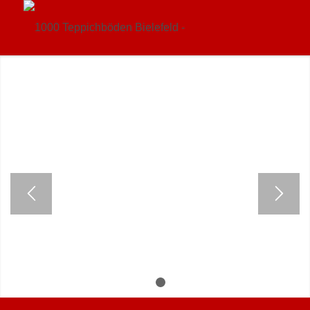
Seit 1970 Ihr
Spezialist in
Sachen
Teppichböden!
Wir bieten Ihnen
in ganz
Ostwestfalen die
größte Auswahl
an hochwertigen
und dekorativen
Bodenbelägen.
1
2